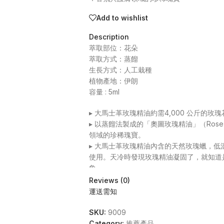
Add to wishlist
Description
萃取部位：花朵
萃取方式：蒸餾
生長方式：人工栽種
植物產地：伊朗
容量 : 5ml
▸ 大馬士革玫瑰精油約需4,000 公斤的
▸ 以蒸餾法製成的「奧圖玫瑰精油」（Ros
領域的珍稀瑰寶。
▸ 大馬士革玫瑰精油內含的天然玫瑰蠟，低溫
使用。天冷時發現玫瑰精油凝固了，就知道
象。
▸ 植物的孕育受季節、氣候、土壤等因素
Reviews (0)
同。這也是大自然無可複製的獨一無二之處
運送需知
SKU:
9009
BUY NOW
Category:
推薦產品