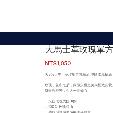
大馬士革玫瑰單方
NT$
1,050
100%大馬士革玫瑰單方精油 奧圖玫瑰精油
玫瑰，花中之后，象徵永恆之美與極致的愛
氣傲視群芳，令人一聞傾心。
．來自玫瑰大國伊朗
．100% 玫瑰精油
．香氛與護膚領域的珍稀瑰寶