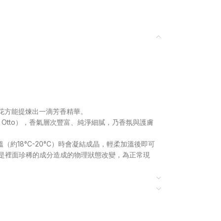
玫瑰花方能提煉出一滴芳香精華。
e Otto），香氣層次豐富、純淨細膩，乃香氛與護膚
（約18°C-20°C）時會凝結成晶，輕柔加溫後即可
是裡面珍稀的成分造成的物理狀態改變，為正常現
而不同，因此每批精油在氣味、顏色與質地上略有不
。