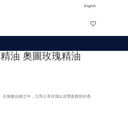
English
精油 奧圖玫瑰精油
。在無數品種之中，大馬士革玫瑰以其豐盈馥郁的香