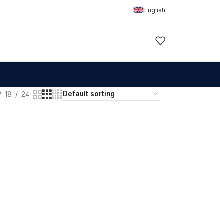
English
18
24