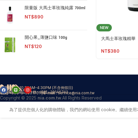
限量版 大馬士革玫瑰純露 700ml
NT$
890
NEW
開心果_薄鹽口味 100g
大馬士革玫瑰精華
NT$
120
NT$
380
營業時間​
週一到週五 10:30AM-4:30PM (不含例假日)
尼亞國際有限公司 | 統一編號 : 29146742
聯絡​
Tel :
+886-3-3971701 |
E-mail :
service@nia.com.tw
Copyright © 2025
nia.com.tw
.All Rights Reserved
為了提供您個人化的購物體驗，我們的網站使用 cookie。繼續使