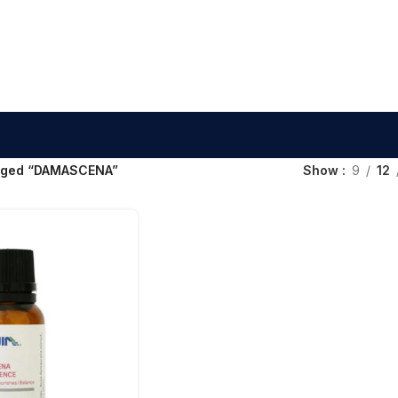
agged “DAMASCENA”
Show
9
12