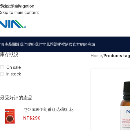
Skip to navigation
快速訂單查詢
Skip to main content
首頁
產品
關於我們
聯絡我們
常見問題
哪裡購買
官方網路商城
庫存狀況
Home
/
Products t
On sale
In stock
最受好評的產品
尼亞頂級伊朗番紅花/藏紅花
NT$
290